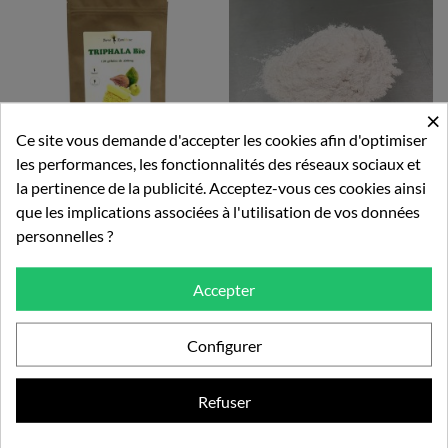
×
Ce site vous demande d'accepter les cookies afin d'optimiser
les performances, les fonctionnalités des réseaux sociaux et
la pertinence de la publicité. Acceptez-vous ces cookies ainsi
que les implications associées à l'utilisation de vos données
Triphala Bio - 120 Gélules...
Poudre De Téguments...
personnelles ?
9,99 €
9,99 €
Accepter
Configurer
Ajouter au panier
Ajouter au panier
Refuser