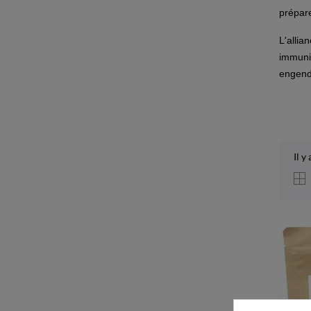
prépare
L'allia
immunit
engendr
Il y