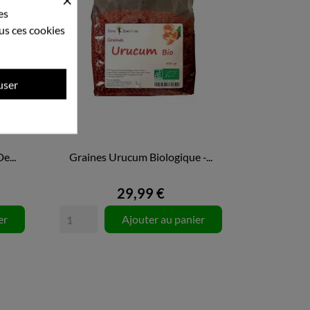
es
us ces cookies
user
e...
Graines Urucum Biologique -...

APERÇU RAPIDE
29,99 €
er
Ajouter au panier