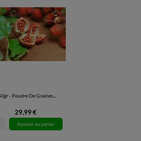
0gr - Poudre De Graines...

APERÇU RAPIDE
29,99 €
Ajouter au panier