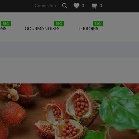
Connexion
0
0
BIO
BIO
BIO
ONS
GOURMANDISES
TERROIRS