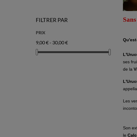
Sans
FILTRER PAR
PRIX
Qu'est
9,00 € - 30,00 €
L'Uru
ses fr
de la
V
L'Uru
appella
Les ver
incont
Son ex
le
Cal