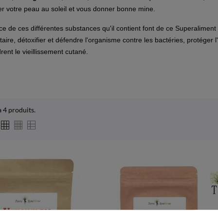
r votre peau au soleil et vous donner bonne mine.
nce de ces différentes substances qu'il contient font de ce Superaliment 
aire, détoxifier et défendre l'organisme contre les bactéries, protéger l'
ent le vieillissement cutané.
 a 4 produits.