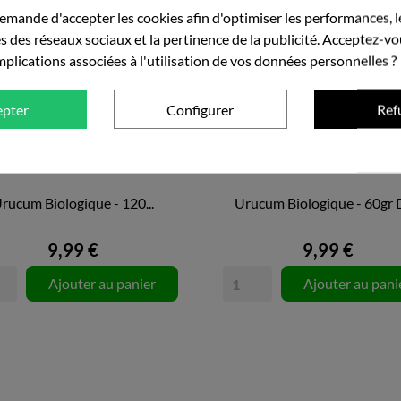
emande d'accepter les cookies afin d'optimiser les performances, l
s des réseaux sociaux et la pertinence de la publicité. Acceptez-vo
implications associées à l'utilisation de vos données personnelles ?
epter
Configurer
Ref
rucum Biologique - 120...
Urucum Biologique - 60gr D


APERÇU RAPIDE
APERÇU RAPIDE
9,99 €
9,99 €
Ajouter au panier
Ajouter au pani