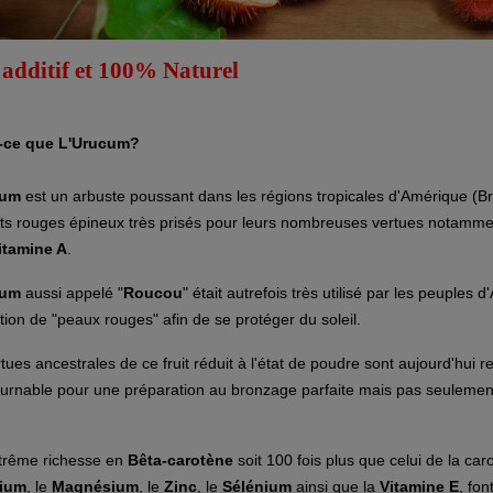
 additif et 100% Naturel
-ce que L'Urucum?
cum
est un arbuste poussant dans les régions tropicales d'Amérique (Brés
uits rouges épineux très prisés pour leurs nombreuses vertues notamm
itamine A
.
cum
aussi appelé "
Roucou
" était autrefois très utilisé par les peuples
tion de "peaux rouges" afin de se protéger du soleil.
tues ancestrales de ce fruit réduit à l'état de poudre sont aujourd'hui re
ournable pour une préparation au bronzage parfaite mais pas seulement
trême richesse en
Bêta-carotène
soit 100 fois plus que celui de la ca
cium
, le
Magnésium
, le
Zinc
, le
Sélénium
ainsi que la
Vitamine E
, fon