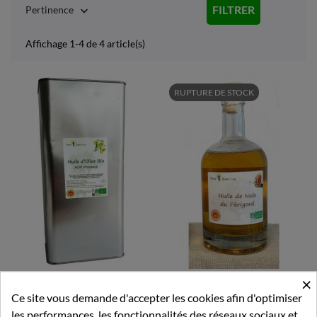
FILTRER
Pertinence

Affichage 1-4 de 4 article(s)
RUPTURE DE STOCK
×
Huile D'olive BIO AOP De...
Huile De Noix Du Périgord -...
Ce site vous demande d'accepter les cookies afin d'optimiser
les performances, les fonctionnalités des réseaux sociaux et