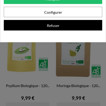
Configurer
Refuser
Psyllium Biologique - 120...
Moringa Biologique - 120...
9,99 €
9,99 €