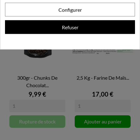
Configurer
Refuser
300gr - Chunks De
2,5 Kg - Farine De Maïs...
Chocolat...
9,99 €
17,00 €
Rupture de stock
Ajouter au panier