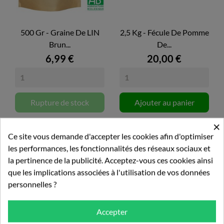
500 Gr - Graine De LIN
2,5 Kg - Fécule De Pomme
Brun...
De...
6,99 €
20,00 €
Rupture de stock
Ajouter au panier
×
Ce site vous demande d'accepter les cookies afin d'optimiser
les performances, les fonctionnalités des réseaux sociaux et
la pertinence de la publicité. Acceptez-vous ces cookies ainsi
16 autres produits dans la
que les implications associées à l'utilisation de vos données
même catégorie :
personnelles ?
Accepter
RUPTURE DE STOCK