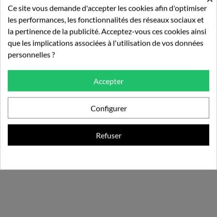
Griffe Du Chat Biologique -...
Spiruline Biologique 120...
Ce site vous demande d'accepter les cookies afin d'optimiser
les performances, les fonctionnalités des réseaux sociaux et
18,49 €
14,99 €
17,99 €
la pertinence de la publicité. Acceptez-vous ces cookies ainsi
que les implications associées à l'utilisation de vos données
personnelles ?
Ajouter au panier
Ajouter au panier
Accepter
Configurer
16 autres produits dans la
Refuser
même catégorie :