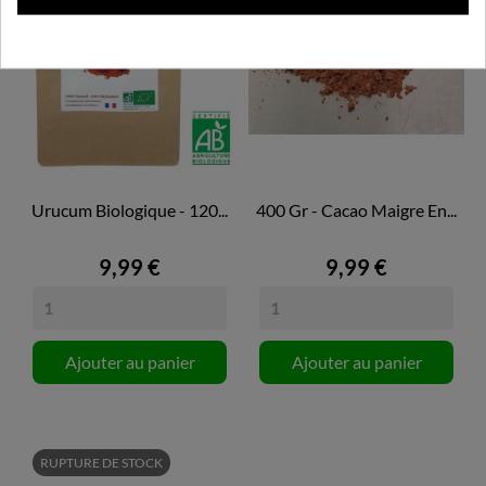
Urucum Biologique - 120...
400 Gr - Cacao Maigre En...
9,99 €
9,99 €
Ajouter au panier
Ajouter au panier
RUPTURE DE STOCK