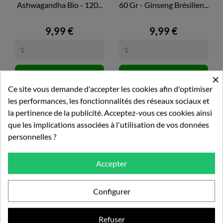
Ashwagandha Bio - 120...
60 Gr - Ginseng Brésilien...
9,99 €
9,99 €
Ajouter au panier
Ajouter au panier
×
Ce site vous demande d'accepter les cookies afin d'optimiser
les performances, les fonctionnalités des réseaux sociaux et
la pertinence de la publicité. Acceptez-vous ces cookies ainsi
que les implications associées à l'utilisation de vos données
16 autres produits dans la
personnelles ?
même catégorie :
Accepter
Configurer
Refuser